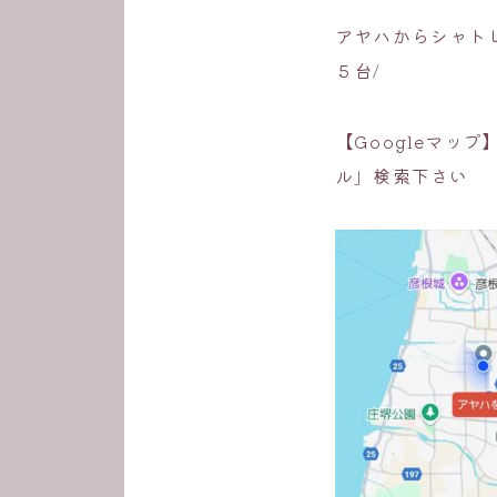
アヤハからシャト
５台/
【Googleマッ
ル」検索下さい