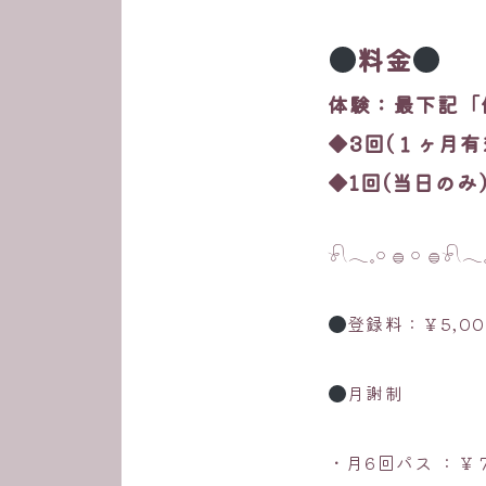
料金
体験：最下記「
◆3回(１ヶ月有効
◆1回(当日のみ)
𓍯𓂃𓈒𓏸 𓐍 𓏸 𓐍𓍯𓂃𓈒
登録料：￥5,00
月謝制
・月6回パス ：￥