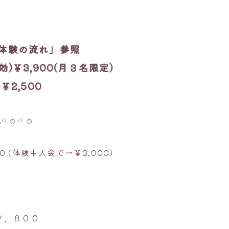
体験の流れ」参照
)￥3,900(月３名限定)
￥2,500
𓏸 𓐍 𓏸 𓐍
0 (体験中入会で→￥3,000)
７，８００