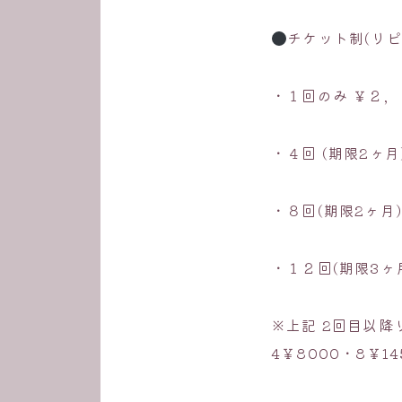
チケット制(リピ
・１回のみ ￥２，
・４回 (期限2ヶ月
・８回(期限2ヶ月
・１２回(期限3ヶ
※上記 2回目以降
4￥8000・8￥14