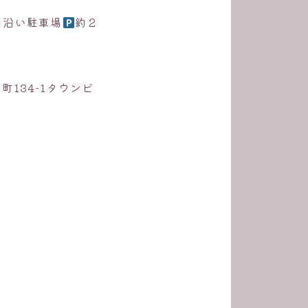
川沿い駐車場
約２
134-1タウンビ